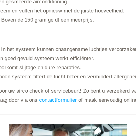
n gesmeerde airconditioning.
steem en vullen het opnieuw met de juiste hoeveelheid.
. Boven de 150 gram geldt een meerprijs.
 in het systeem kunnen onaangename luchtjes veroorzake
 goed gevuld systeem werkt efficiënter.
rkomt slijtage en dure reparaties.
oon systeem filtert de lucht beter en vermindert allergene
 uw airco check of servicebeurt! Zo bent u verzekerd van e
aag door via ons
contactformulier
of maak eenvoudig onlin